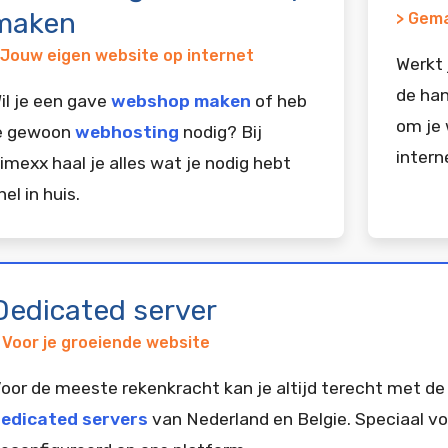
maken
> Gema
 Jouw eigen website op internet
Werkt 
de han
il je een gave
webshop maken
of heb
om je 
e gewoon
webhosting
nodig? Bij
intern
imexx haal je alles wat je nodig hebt
nel in huis.
Dedicated server
 Voor je groeiende website
oor de meeste rekenkracht kan je altijd terecht met de
edicated servers
van Nederland en Belgie. Speciaal vo